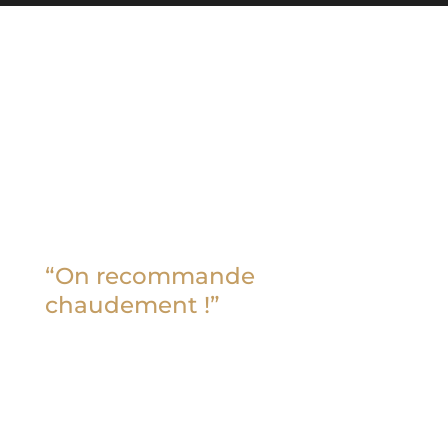
“
On recommande
chaudement !
”
Diane a été notre traiteur pour notre
mariage et ce fut une expérience
exceptionnelle de la première