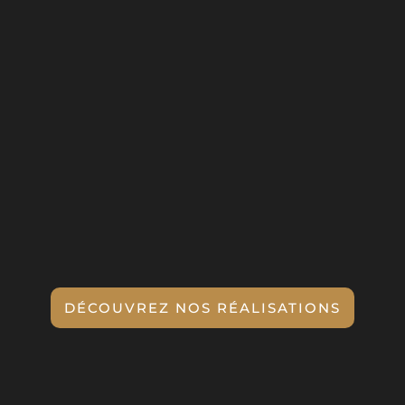
Tendance
:
Mettre
au goût du
jour les plats traditionnels
Rajoutez un esprit de famille,
une pointe de gastronomie et
vous obtenez une
organisation aux petits
oignons !
DÉCOUVREZ NOS RÉALISATIONS