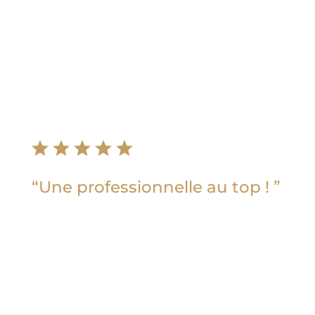
Tout a été parfait ! Tout le monde a été
époustouflé de la qualité du service,
nous n’avons eu que des
compliments. »
Jessica K
“Une professionnelle au top ! ”