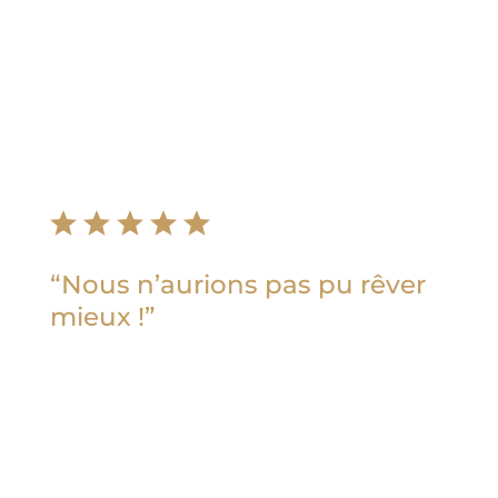
dégustation jusqu’au jour J.
C’était délicieux et nous n’avons eu que
des retours positifs de la part de nos
invités. »
Julien C
“N
ous n’aurions pas pu rêver
mieux !
”
« Une des plus belles rencontres de
notre mariage !
Merci infiniment d’avoir rendu ce jour
unique.